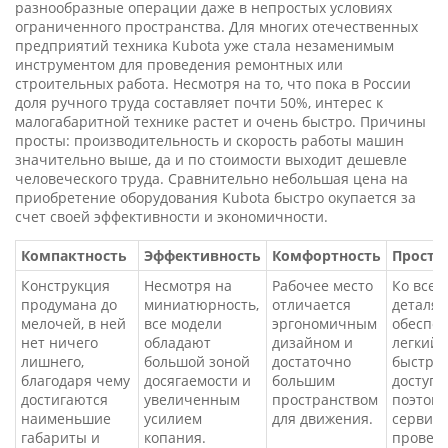
разнообразные операции даже в непростых условиях
ограниченного пространства. Для многих отечественных
предприятий техника Kubota уже стала незаменимым
инструментом для проведения ремонтных или
строительных работа. Несмотря на то, что пока в России
доля ручного труда составляет почти 50%, интерес к
малогабаритной технике растет и очень быстро. Причины
просты: производительность и скорость работы машин
значительно выше, да и по стоимости выходит дешевле
человеческого труда. Сравнительно небольшая цена на
приобретение оборудования Kubota быстро окупается за
счет своей эффективности и экономичности.
Компактность
Эффективность
Комфортность
Просто
Конструкция
Несмотря на
Рабочее место
Ко всем
продумана до
миниатюрность,
отличается
деталя
мелочей, в ней
все модели
эргономичным
обеспе
нет ничего
обладают
дизайном и
легкий 
лишнего,
большой зоной
достаточно
быстры
благодаря чему
досягаемости и
большим
доступ,
достигаются
увеличенным
пространством
поэтому
наименьшие
усилием
для движения.
сервис
габариты и
копания.
провер