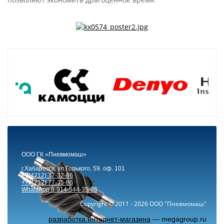
ООО ГК «Пневмомаш»
г.
Хабаровск
,
ул.Горького, 59. оф. 101
+7(4212) 77-32-86
+7(4212) 77-35-86
WhatsApp 8-914-544-35-86
Copyright © 2011 - 2026 ООО "Пневмомаш"
разработка интернет-магазина
— megagroup.ru