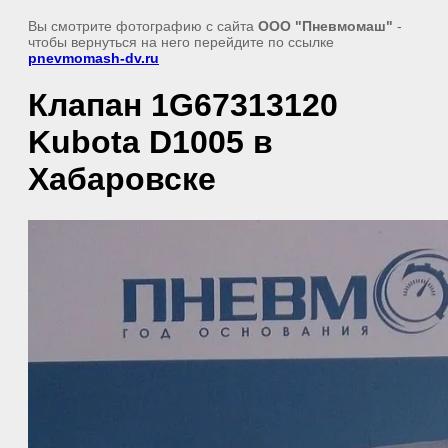
Вы смотрите фотографию с сайта
ООО "Пневмомаш"
-
чтобы вернуться на него перейдите по ссылке
pnevmomash-dv.ru
Клапан 1G67313120
Kubota D1005 в
Хабаровске