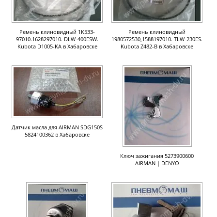
Ремень клиновидный 1K533-
Ремень клиновидный
97010.1628297010. DLW-400ESW.
1980572530,1588197010. TLW-230ES.
Kubota D1005-KA в Хабаровске
Kubota Z482-B в Хабаровске
Датчик масла для AIRMAN SDG150S
5824100362 в Хабаровске
Ключ зажигания 5273900600
AIRMAN | DENYO