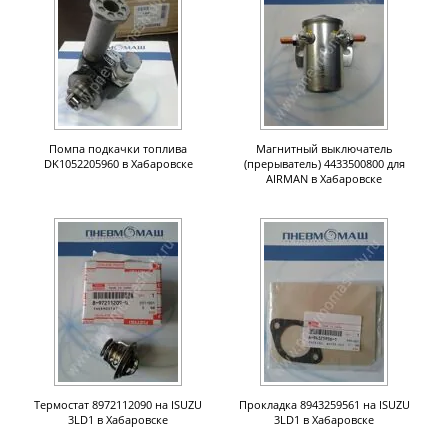
Помпа подкачки топлива
Магнитный выключатель
DK1052205960 в Хабаровске
(прерыватель) 4433500800 для
AIRMAN в Хабаровске
Термостат 8972112090 на ISUZU
Прокладка 8943259561 на ISUZU
3LD1 в Хабаровске
3LD1 в Хабаровске