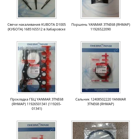
Свечи накаливания KUBOTA D1005
Поршень YANMAR 3TNE68 (ЯНМАР)
(КУБОТА) 1685165512 в Хабаровске
11926522090
Прокладка ГБЦ YANMAR 3TNE68
Сальник 12408502220 YANMAR
(ЯНМАР) 11926501341 (119265-
3TNE68 (ЯНМАР)
01341)