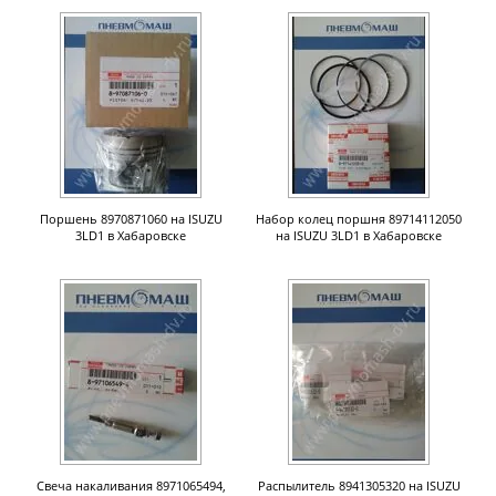
Поршень 8970871060 на ISUZU
Набор колец поршня 89714112050
3LD1 в Хабаровске
на ISUZU 3LD1 в Хабаровске
Свеча накаливания 8971065494,
Распылитель 8941305320 на ISUZU