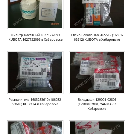
Фильтр масляный 16271-32093
Свеча накала 1685165512 (16851-
KUBOTA 1627132093 в Хабаровске
65512) KUBOTA в Хабаровске
Распылитель 1603253610 (106032-
Вкладыши 129001-02801
53610) KUBOTA в Хабаровске
(12900102801) YANMAR в
Хабаровске