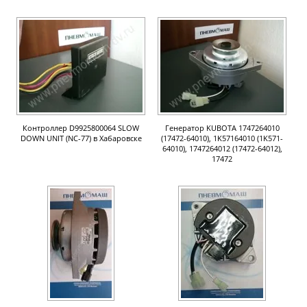
Контроллер D9925800064 SLOW
Генератор KUBOTA 1747264010
DOWN UNIT (NC-77) в Хабаровске
(17472-64010), 1K57164010 (1K571-
64010), 1747264012 (17472-64012),
17472