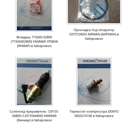
Прокладка под сепаратор
0373724003 AIRMAN (АИРМАН) в
Вкладыш 719260-02800
Хабаровске
(71926002800) YANMAR 3TNE68
(ЯНМАР) в Хабаровске
Соленоид прерыватель 129155-
Термостат компрессора DENYO
66800 (12915566800) YANMAR
0603210106 в Хабаровске
(Яанмар) в Хабаровске