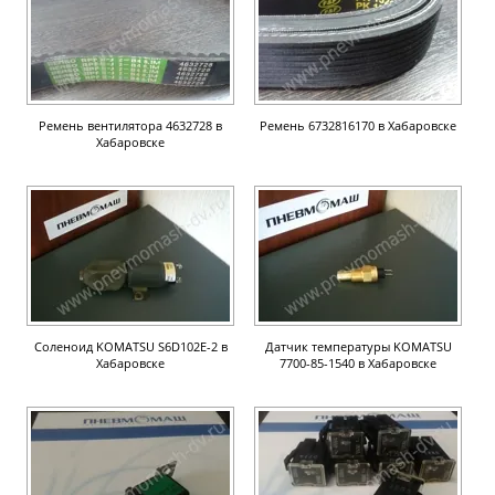
Ремень вентилятора 4632728 в
Ремень 6732816170 в Хабаровске
Хабаровске
Соленоид KOMATSU S6D102E-2 в
Датчик температуры KOMATSU
Хабаровске
7700-85-1540 в Хабаровске