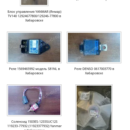
Блок управления YANMAR (Янмар)
TV140 12924677800/129246-77800 в
Хабаровске
Реле 1569465992 модель S81NL в
Реле DENSO 0617003770 в
Хабаровске
Хабаровске
Соленоид 1503ES-12S5SUC12S
119233-77932 (11923377932) Yanmar